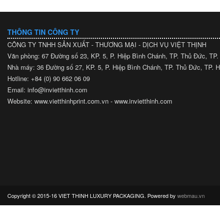
THÔNG TIN CÔNG TY
CÔNG TY TNHH SẢN XUẤT - THƯƠNG MẠI - DỊCH VỤ VIỆT THỊNH
Văn phòng: 67 Đường số 23, KP. 5, P. Hiệp Bình Chánh, TP. Thủ Đức, TP
Nhà máy: 36 Đường số 27, KP. 5, P. Hiệp Bình Chánh, TP. Thủ Đức, TP.
Hotline: +84 (0) 90 662 06 09
Email: info@invietthinh.com
Website: www.vietthinhprint.com.vn - www.invietthinh.com
Copyright © 2015-16 VIET THINH LUXURY PACKAGING. Powered by
webmau.vn