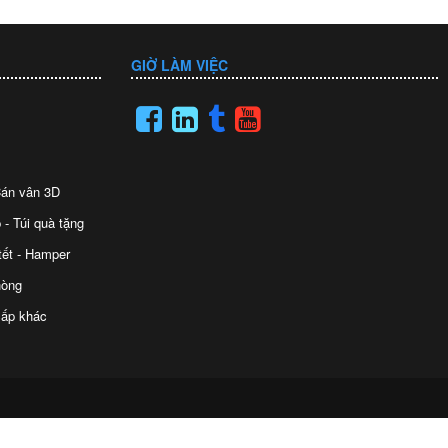
GIỜ LÀM VIỆC
 Cán vân 3D
 - Túi quà tặng
tết - Hamper
hòng
ấp khác