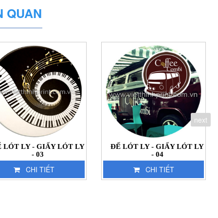
N QUAN
next
 LÓT LY - GIẤY LÓT LY
ĐẾ LÓT LY - GIẤY LÓT LY
- 03
- 04
CHI TIẾT
CHI TIẾT