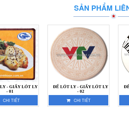
SẢN PHẨM LIÊ
LY - GIẤY LÓT LY
ĐẾ LÓT LY - GIẤY LÓT LY
ĐẾ
- 01
- 02
CHI TIẾT
CHI TIẾT