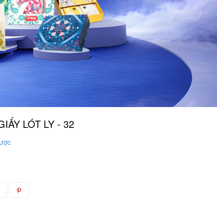
GIẤY LÓT LY - 32
ược