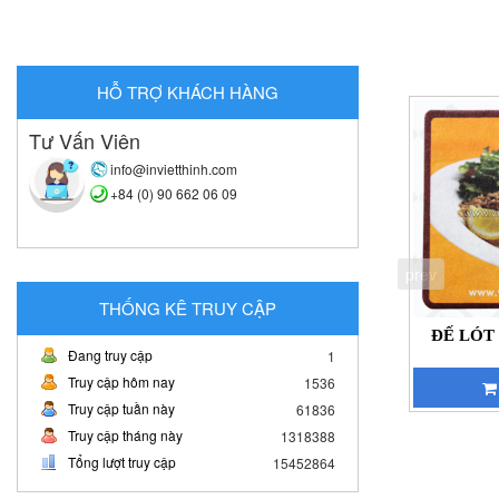
HỖ TRỢ KHÁCH HÀNG
Tư Vấn Viên
info@invietthinh.com
+84 (0) 90 662 06 09
prev
THỐNG KÊ TRUY CẬP
ĐẾ LÓT 
Đang truy cập
1
Truy cập hôm nay
1536
Truy cập tuần này
61836
Truy cập tháng này
1318388
Tổng lượt truy cập
15452864