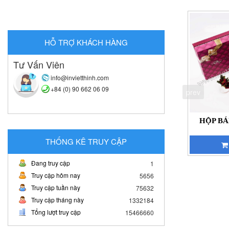
HỖ TRỢ KHÁCH HÀNG
Tư Vấn Viên
info@invietthinh.com
+84 (0) 90 662 06 09
prev
HỘP BÁ
THỐNG KÊ TRUY CẬP
Đang truy cập
1
Truy cập hôm nay
5656
Truy cập tuần này
75632
Truy cập tháng này
1332184
Tổng lượt truy cập
15466660