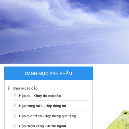
DANH MỤC SẢN PHẨM
Bao bì cao cấp
Hộp da - Khay da cao cấp
Hộp trang sức - Hộp đồng hồ
Hộp quà tri ân - Hộp đựng quà tặng
Hộp rượu vang - Rượu ngoại