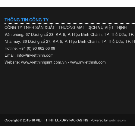
THÔNG TIN CÔNG TY
CÔNG TY TNHH SẢN XUẤT - THƯƠNG MẠI - DỊCH VỤ VIỆT THỊNH
Văn phòng: 67 Đường số 23, KP. 5, P. Hiệp Bình Chánh, TP. Thủ Đức, TP
Nhà máy: 36 Đường số 27, KP. 5, P. Hiệp Bình Chánh, TP. Thủ Đức, TP.
Hotline: +84 (0) 90 662 06 09
Email: info@invietthinh.com
Website: www.vietthinhprint.com.vn - www.invietthinh.com
Copyright © 2015-16 VIET THINH LUXURY PACKAGING. Powered by
webmau.vn