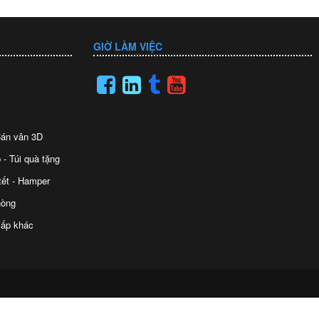
GIỜ LÀM VIỆC
 Cán vân 3D
 - Túi quà tặng
tết - Hamper
hòng
ấp khác