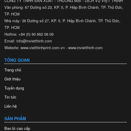
CÔNG TY TNHH SẢN XUẤT - THƯƠNG MẠI - DỊCH VỤ VIỆT THỊNH
Văn phòng: 67 Đường số 23, KP. 5, P. Hiệp Bình Chánh, TP. Thủ Đức,
TP. HCM
Nhà máy: 36 Đường số 27, KP. 5, P. Hiệp Bình Chánh, TP. Thủ Đức,
TP. HCM
Hotline: +84 (0) 90 662 06 09
Email: info@invietthinh.com
Website: www.vietthinhprint.com.vn - www.invietthinh.com
TỔNG QUAN
Trang chủ
Giới thiệu
Tuyển dụng
Tin tức
Liên hệ
SẢN PHẨM
Bao bì cao cấp