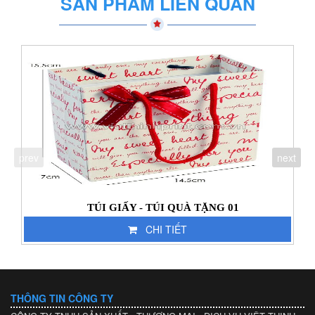
SẢN PHẨM LIÊN QUAN
prev
next
TÚI GIẤY - TÚI QUÀ TẶNG 01
CHI TIẾT
THÔNG TIN CÔNG TY