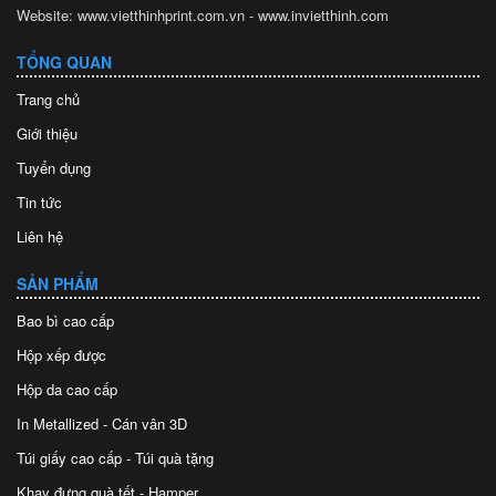
Website: www.vietthinhprint.com.vn - www.invietthinh.com
TỔNG QUAN
Trang chủ
Giới thiệu
Tuyển dụng
Tin tức
Liên hệ
SẢN PHẨM
Bao bì cao cấp
Hộp xếp được
Hộp da cao cấp
In Metallized - Cán vân 3D
Túi giấy cao cấp - Túi quà tặng
Khay đựng quà tết - Hamper