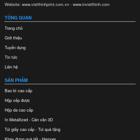
Website: www.vietthinhprint.com.vn - www.invietthinh.com
TỔNG QUAN
Trang chủ
Giới thiệu
Tuyển dụng
Tin tức
Liên hệ
SẢN PHẨM
Bao bì cao cấp
Hộp xếp được
Hộp da cao cấp
In Metallized - Cán vân 3D
Túi giấy cao cấp - Túi quà tặng
Khay đựng quà tết - Hamper