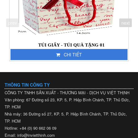
prev
next
TÚI GIẤY - TÚI QUÀ TẶNG 01
CHI TIẾT
THÔNG TIN CÔNG TY
CÔNG TY TNHH SẢN XUẤT - THƯƠNG MẠI - DỊCH VỤ VIỆT THỊNH
Văn phòng: 67 Đường số 23, KP. 5, P. Hiệp Bình Chánh, TP. Thủ Đức,
TP. HCM
Nhà máy: 36 Đường số 27, KP. 5, P. Hiệp Bình Chánh, TP. Thủ Đức,
TP. HCM
Hotline: +84 (0) 90 662 06 09
Email: info@invietthinh.com