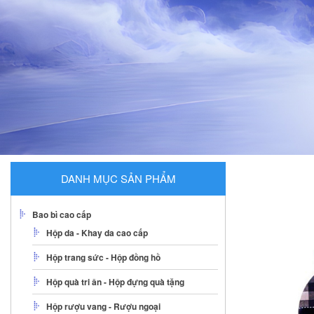
DANH MỤC SẢN PHẨM
Bao bì cao cấp
Hộp da - Khay da cao cấp
Hộp trang sức - Hộp đồng hồ
Hộp quà tri ân - Hộp đựng quà tặng
Hộp rượu vang - Rượu ngoại