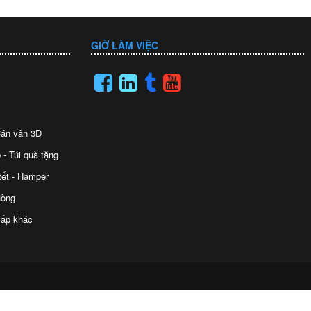
GIỜ LÀM VIỆC
 Cán vân 3D
 - Túi quà tặng
tết - Hamper
hòng
ấp khác