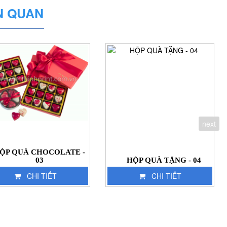
N QUAN
next
ỘP QUÀ CHOCOLATE -
03
HỘP QUÀ TẶNG - 04
CHI TIẾT
CHI TIẾT