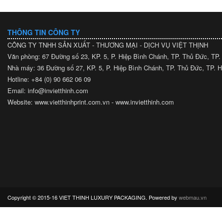
THÔNG TIN CÔNG TY
CÔNG TY TNHH SẢN XUẤT - THƯƠNG MẠI - DỊCH VỤ VIỆT THỊNH
Văn phòng: 67 Đường số 23, KP. 5, P. Hiệp Bình Chánh, TP. Thủ Đức, TP
Nhà máy: 36 Đường số 27, KP. 5, P. Hiệp Bình Chánh, TP. Thủ Đức, TP.
Hotline: +84 (0) 90 662 06 09
Email: info@invietthinh.com
Website: www.vietthinhprint.com.vn - www.invietthinh.com
Copyright © 2015-16 VIET THINH LUXURY PACKAGING. Powered by
webmau.vn