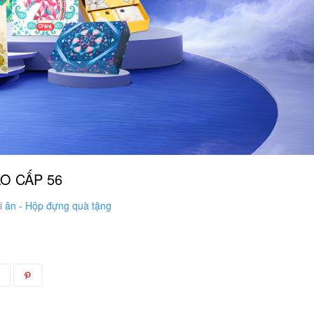
O CẤP 56
i ân - Hộp đựng quà tặng