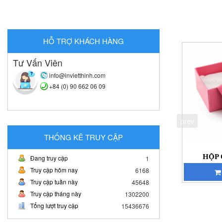
HỖ TRỢ KHÁCH HÀNG
Tư Vấn Viên
info@invietthinh.com
+84 (0) 90 662 06 09
prev
THỐNG KÊ TRUY CẬP
HỘP 
Đang truy cập
1
Truy cập hôm nay
6168
Truy cập tuần này
45648
Truy cập tháng này
1302200
Tổng lượt truy cập
15436676