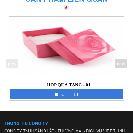
prev
next
HỘP QUÀ TẶNG - 01
CHI TIẾT
THÔNG TIN CÔNG TY
CÔNG TY TNHH SẢN XUẤT - THƯƠNG MẠI - DỊCH VỤ VIỆT THỊNH