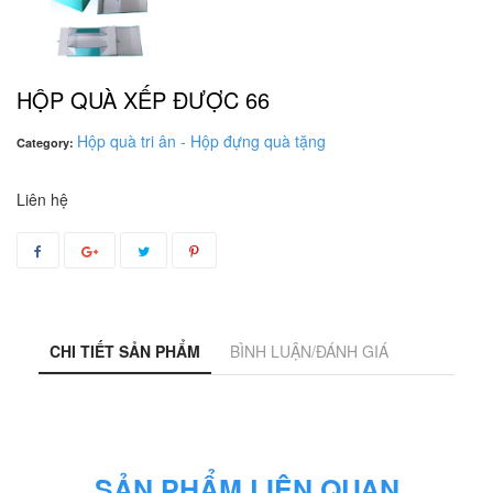
HỘP QUÀ XẾP ĐƯỢC 66
Hộp quà tri ân - Hộp đựng quà tặng
Category:
Liên hệ
CHI TIẾT SẢN PHẨM
BÌNH LUẬN/ĐÁNH GIÁ
SẢN PHẨM LIÊN QUAN