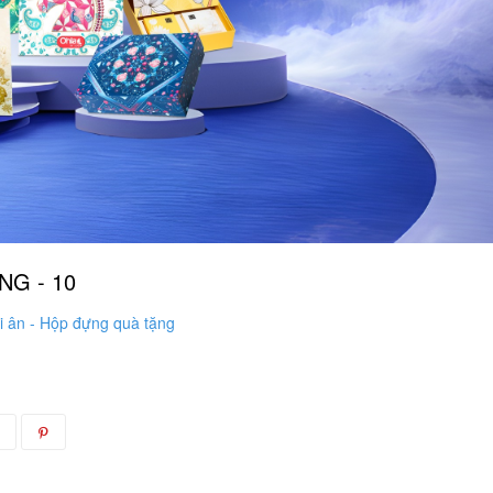
NG - 10
i ân - Hộp đựng quà tặng