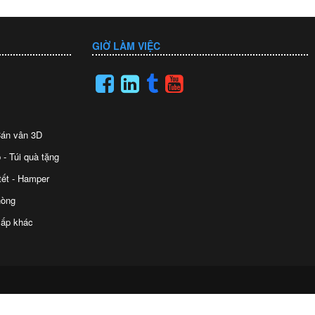
GIỜ LÀM VIỆC
 Cán vân 3D
 - Túi quà tặng
tết - Hamper
hòng
ấp khác