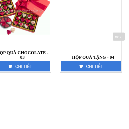
next
ỘP QUÀ CHOCOLATE -
03
HỘP QUÀ TẶNG - 04
CHI TIẾT
CHI TIẾT