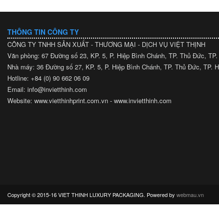
THÔNG TIN CÔNG TY
CÔNG TY TNHH SẢN XUẤT - THƯƠNG MẠI - DỊCH VỤ VIỆT THỊNH
Văn phòng: 67 Đường số 23, KP. 5, P. Hiệp Bình Chánh, TP. Thủ Đức, TP
Nhà máy: 36 Đường số 27, KP. 5, P. Hiệp Bình Chánh, TP. Thủ Đức, TP.
Hotline: +84 (0) 90 662 06 09
Email: info@invietthinh.com
Website: www.vietthinhprint.com.vn - www.invietthinh.com
Copyright © 2015-16 VIET THINH LUXURY PACKAGING. Powered by
webmau.vn