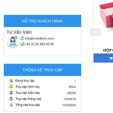
HỖ TRỢ KHÁCH HÀNG
Tư Vấn Viên
prev
info@invietthinh.com
+84 (0) 90 662 06 09
HỘP 
THỐNG KÊ TRUY CẬP
Đang truy cập
1
Truy cập hôm nay
8584
Truy cập tuần này
48064
Truy cập tháng này
1304616
Tổng lượt truy cập
15439092