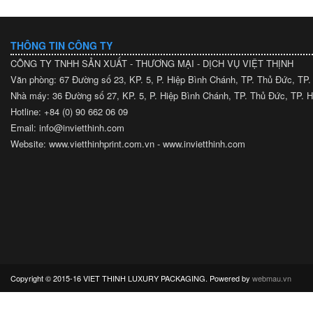
THÔNG TIN CÔNG TY
CÔNG TY TNHH SẢN XUẤT - THƯƠNG MẠI - DỊCH VỤ VIỆT THỊNH
Văn phòng: 67 Đường số 23, KP. 5, P. Hiệp Bình Chánh, TP. Thủ Đức, TP
Nhà máy: 36 Đường số 27, KP. 5, P. Hiệp Bình Chánh, TP. Thủ Đức, TP.
Hotline: +84 (0) 90 662 06 09
Email: info@invietthinh.com
Website: www.vietthinhprint.com.vn - www.invietthinh.com
Copyright © 2015-16 VIET THINH LUXURY PACKAGING. Powered by
webmau.vn