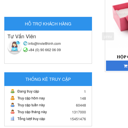
HỖ TRỢ KHÁCH HÀNG
Tư Vấn Viên
prev
info@invietthinh.com
+84 (0) 90 662 06 09
HỘP 
THỐNG KÊ TRUY CẬP
Đang truy cập
1
Truy cập hôm nay
148
Truy cập tuần này
60448
Truy cập tháng này
1317000
Tổng lượt truy cập
15451476