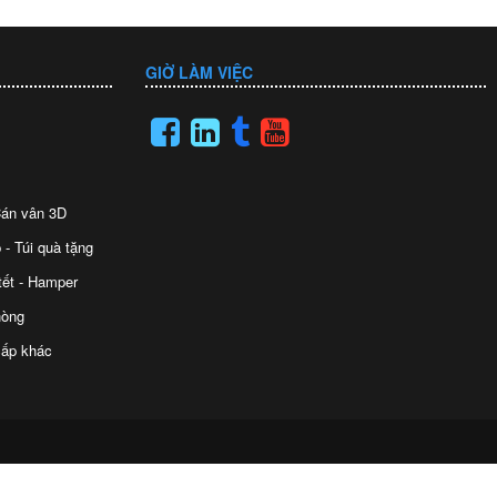
GIỜ LÀM VIỆC
 Cán vân 3D
 - Túi quà tặng
tết - Hamper
hòng
ấp khác