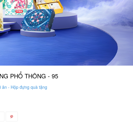
NG PHỔ THÔNG - 95
i ân - Hộp đựng quà tặng