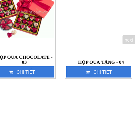
next
ỘP QUÀ CHOCOLATE -
03
HỘP QUÀ TẶNG - 04
CHI TIẾT
CHI TIẾT