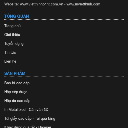
Website: www.vietthinhprint.com.vn - www.invietthinh.com
TỔNG QUAN
Trang chủ
Giới thiệu
Tuyển dụng
Tin tức
Liên hệ
SẢN PHẨM
Bao bì cao cấp
Hộp xếp được
Hộp da cao cấp
In Metallized - Cán vân 3D
Túi giấy cao cấp - Túi quà tặng
Khay đựng quà tết - Hamper