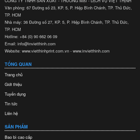
CÔNG TY TNHH SẢN XUẤT - THƯƠNG MẠI - DỊCH VỤ VIỆT THỊNH
Văn phòng: 67 Đường số 23, KP. 5, P. Hiệp Bình Chánh, TP. Thủ Đức,
TP. HCM
Nhà máy: 36 Đường số 27, KP. 5, P. Hiệp Bình Chánh, TP. Thủ Đức,
TP. HCM
Hotline: +84 (0) 90 662 06 09
Email: info@invietthinh.com
Website: www.vietthinhprint.com.vn - www.invietthinh.com
TỔNG QUAN
Trang chủ
Giới thiệu
Tuyển dụng
Tin tức
Liên hệ
SẢN PHẨM
Bao bì cao cấp