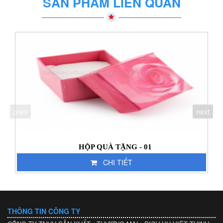
SẢN PHẨM LIÊN QUAN
prev
next
HỘP QUÀ TẶNG - 01
CHI TIẾT
THÔNG TIN CÔNG TY