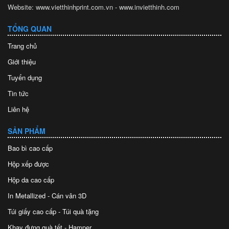
Website: www.vietthinhprint.com.vn - www.invietthinh.com
TỔNG QUAN
Trang chủ
Giới thiệu
Tuyển dụng
Tin tức
Liên hệ
SẢN PHẨM
Bao bì cao cấp
Hộp xếp được
Hộp da cao cấp
In Metallized - Cán vân 3D
Túi giấy cao cấp - Túi quà tặng
Khay đựng quà tết - Hamper