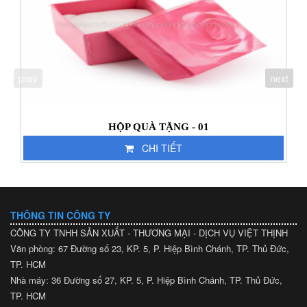
prev
next
HỘP QUÀ TẶNG - 01
CHI TIẾT
THÔNG TIN CÔNG TY
CÔNG TY TNHH SẢN XUẤT - THƯƠNG MẠI - DỊCH VỤ VIỆT THỊNH
Văn phòng: 67 Đường số 23, KP. 5, P. Hiệp Bình Chánh, TP. Thủ Đức,
TP. HCM
Nhà máy: 36 Đường số 27, KP. 5, P. Hiệp Bình Chánh, TP. Thủ Đức,
TP. HCM